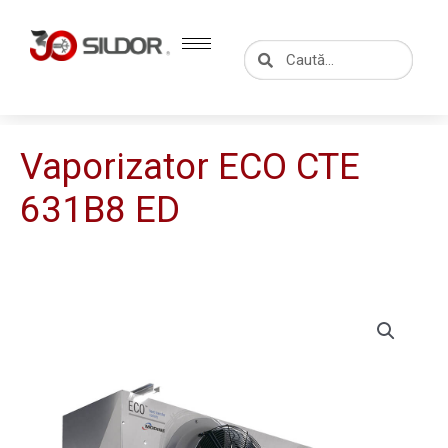
Skip
to
Caută
Caută
content
Vaporizator ECO CTE
631B8 ED