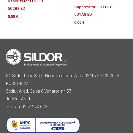
Vaporizator ECO CTE
Vaporizator ECO CTE
502B8 ED
501A8 ED
0,00
€
0,00
€
SC Sildor Prod S.R.L. Nr.ord.reg.com./an: J02/1570/1992C.I.F. :
RO3219537
Sediul: Arad, Calea 6 Vanatori nr. 57
Judetul: Arad
Telefon: 0257 270 622