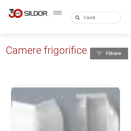
Skip
to
Caută
Caută
content
Camere frigorifice
Filtrare