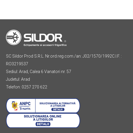
SC Sildor Prod S.R.L. Nr.ord.reg.com./an: J02/1570/1992C.I.F. :
RO3219537
Sediul: Arad, Calea 6 Vanatori nr. 57
Judetul: Arad
Telefon: 0257 270 622