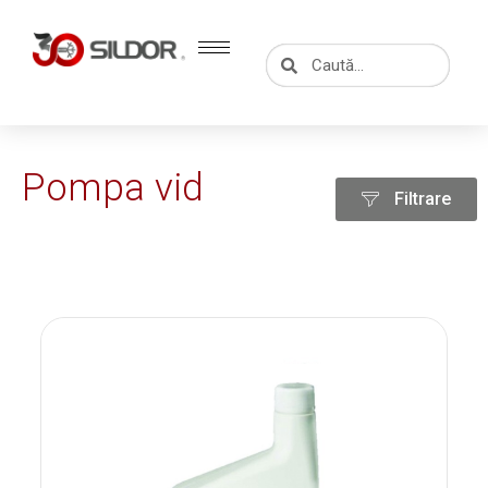
Skip
to
Caută
Caută
content
Pompa vid
Filtrare