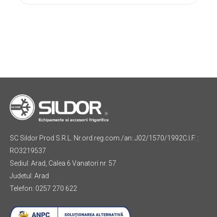
SC Sildor Prod S.R.L. Nr.ord.reg.com./an: J02/1570/1992C.I.F. :
RO3219537
Sediul: Arad, Calea 6 Vanatori nr. 57
Judetul: Arad
Telefon: 0257 270 622