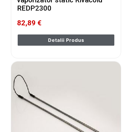
vaporizator static Rivacold
REDP2300
82,89 €
Detalii Produs