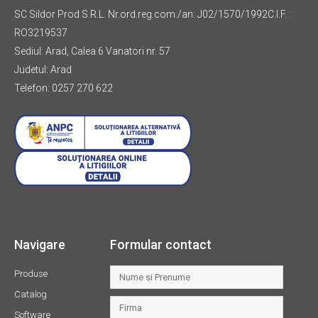
SC Sildor Prod S.R.L. Nr.ord.reg.com./an: J02/1570/1992C.I.F. :
RO3219537
Sediul: Arad, Calea 6 Vanatori nr. 57
Judetul: Arad
Telefon: 0257 270 622
Navigare
Formular contact
Produse
Catalog
Software