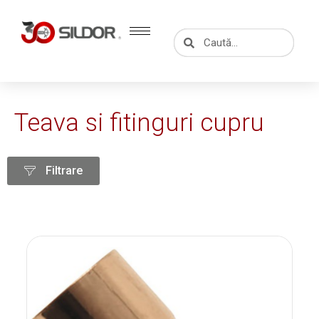
Skip
to
Caută
Caută
content
Teava si fitinguri cupru
Filtrare