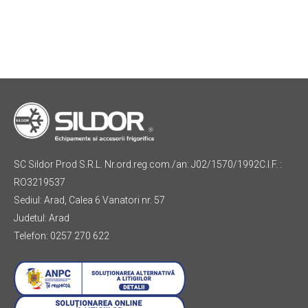
SC Sildor Prod S.R.L. Nr.ord.reg.com./an: J02/1570/1992C.I.F. :
RO3219537
Sediul: Arad, Calea 6 Vanatori nr. 57
Judetul: Arad
Telefon: 0257 270 622