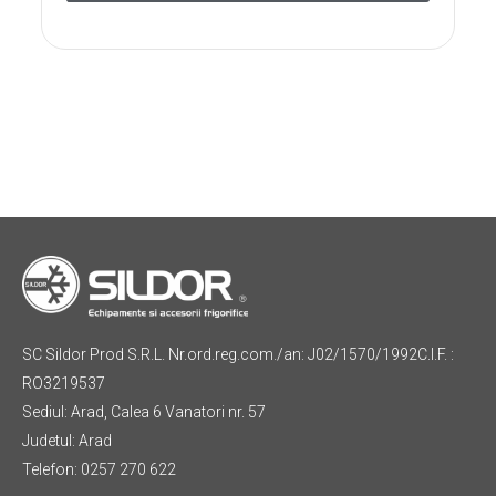
SC Sildor Prod S.R.L. Nr.ord.reg.com./an: J02/1570/1992C.I.F. :
RO3219537
Sediul: Arad, Calea 6 Vanatori nr. 57
Judetul: Arad
Telefon: 0257 270 622