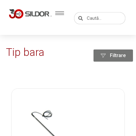
Skip
to
Caută
Caută
content
Tip bara
Filtrare