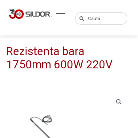
Skip
to
Caută
Caută
content
Rezistenta bara
1750mm 600W 220V