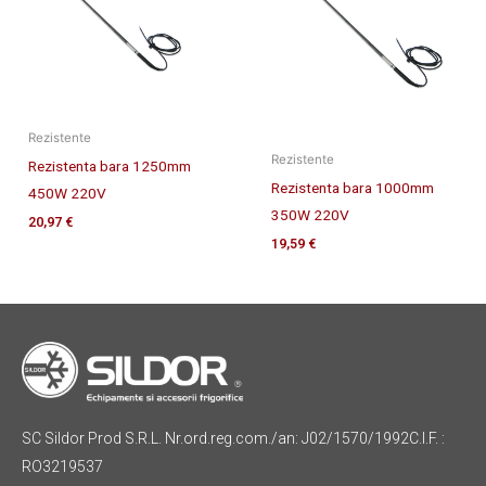
Rezistente
Rezistente
Rezistenta bara 1250mm
Rezistenta bara 1000mm
450W 220V
350W 220V
20,97
€
19,59
€
SC Sildor Prod S.R.L. Nr.ord.reg.com./an: J02/1570/1992C.I.F. :
RO3219537