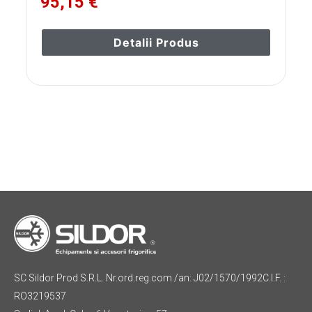
95,15 €
Detalii Produs
SC Sildor Prod S.R.L. Nr.ord.reg.com./an: J02/1570/1992C.I.F. :
RO3219537