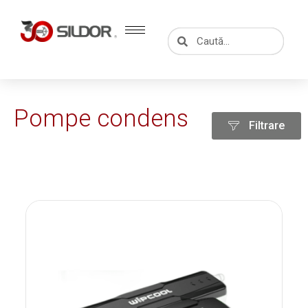
Skip
to
Caută
Caută
content
Pompe condens
Filtrare