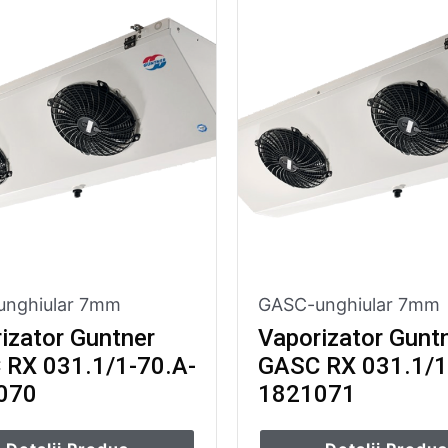
nghiular 7mm
GASC-unghiular 7mm
izator Guntner
Vaporizator Gunt
RX 031.1/1-70.A-
GASC RX 031.1/1
070
1821071