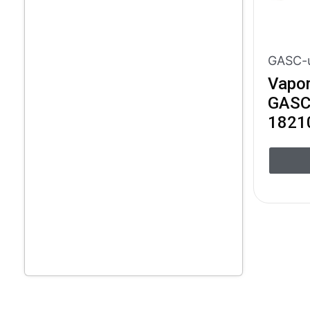
GASC-u
Vapor
GASC 
1821