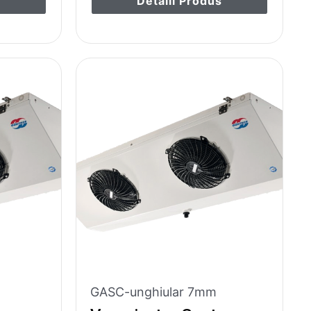
s
Detalii Produs
GASC-unghiular 7mm