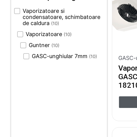
Filtrare dupa categorii
Vaporizatoare si
condensatoare, schimbatoare
de caldura
(10)
Vaporizatoare
(10)
Guntner
(10)
GASC-unghiular 7mm
(10)
GASC-u
Vapor
GASC 
1821