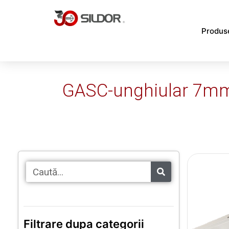
Skip
to
Produs
content
GASC-unghiular 7m
Caută
Filtrare dupa categorii