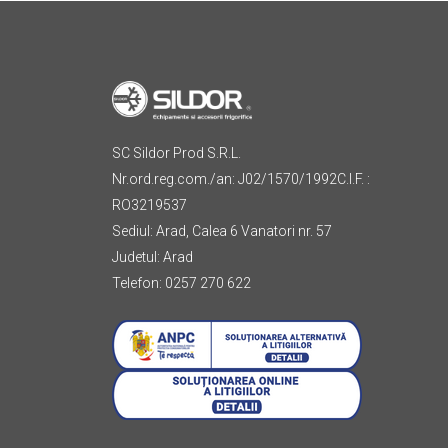
SC Sildor Prod S.R.L.
Nr.ord.reg.com./an: J02/1570/1992C.I.F. :
RO3219537
Sediul: Arad, Calea 6 Vanatori nr. 57
Judetul: Arad
Telefon: 0257 270 622