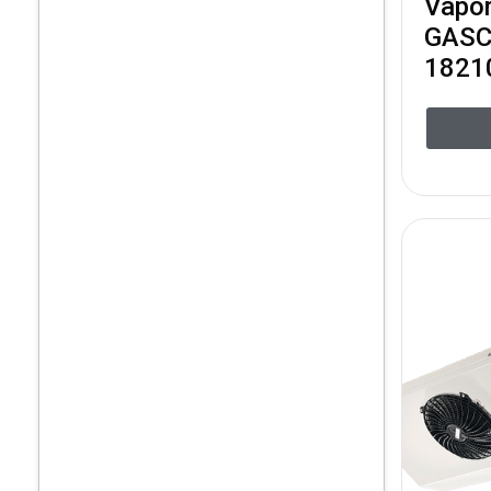
Vapor
GASC 
1821