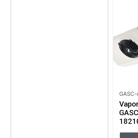
GASC-u
Vapor
GASC 
1821