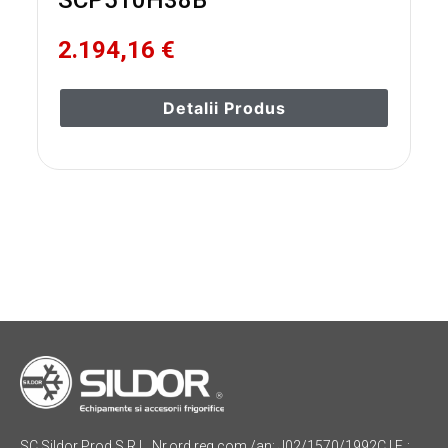
SCP510H38B
2.194,16 €
Detalii Produs
SC Sildor Prod S.R.L. Nr.ord.reg.com./an: J02/1570/1992C.I.F. :