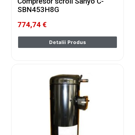
Compresor scroll Sanyo C-
SBN453H8G
774,74 €
Detalii Produs