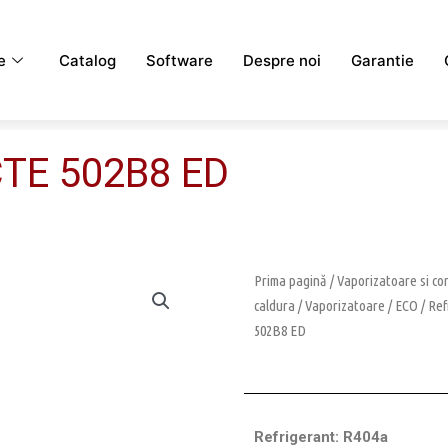
e
Catalog
Software
Despre noi
Garantie
CTE 502B8 ED
Prima pagină
/
Vaporizatoare si c
caldura
/
Vaporizatoare
/
ECO
/
Ref
502B8 ED
Refrigerant: R404a