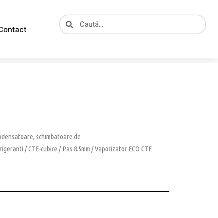
Caută
Caută
Contact
ondensatoare, schimbatoare de
rigeranti
/
CTE-cubice
/
Pas 8.5mm
/ Vaporizator ECO CTE