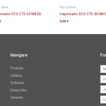
8.5mm
Pas 8.5mm
rizator ECO CTE 631B8 ED
Vaporizator ECO CTE 501B8 
€
0,00
€
Navigare
Fo
Produse
Catalog
Software
Despre Noi
Garantie