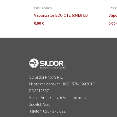
Pas 8.5mm
Pas 
Vaporizator ECO CTE 634E8 ED
Vapo
0,00
€
0,00
SC Sildor Prod S.R.L.
Nr.ord.reg.com./an: J02/1570/1992C.I.F. :
RO3219537
Sediul: Arad, Calea 6 Vanatori nr. 57
Judetul: Arad
Telefon: 0257 270 622