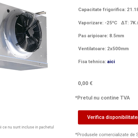
Capacitate frigorifica: 2
Vaporizare: -25⁰C
ΔT
: 7K
Pas aripioare: 8.5mm
Ventilatoare: 2x500mm
Fisa tehnica:
aici
0,00
€
*Pretul nu contine TVA
Verifica disponibilitat
ii ce nu sunt incluse in pachetul
*Produsele comercializate de 