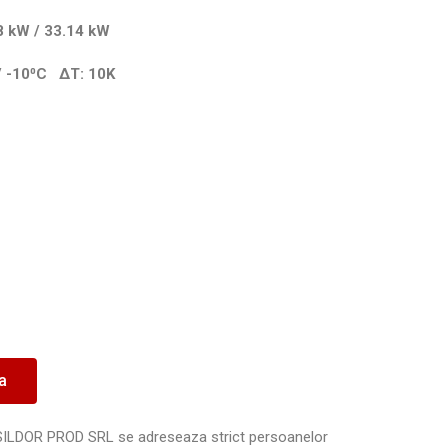
1.18 kW / 33.14 kW
 / -10⁰C
ΔT
: 10K
ea
SILDOR PROD SRL se adreseaza strict persoanelor