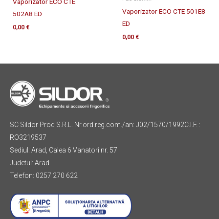
Vaporizator ECO CTE
Vaporizator ECO CTE 501E8
502A8 ED
ED
0,00
€
0,00
€
SC Sildor Prod S.R.L. Nr.ord.reg.com./an: J02/1570/1992C.I.F. :
RO3219537
Sediul: Arad, Calea 6 Vanatori nr. 57
Judetul: Arad
Telefon: 0257 270 622