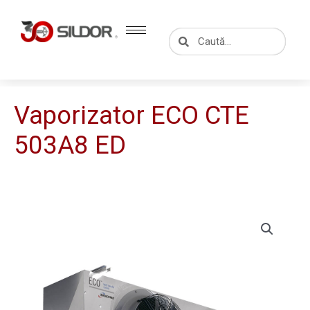
Skip
to
Caută
Caută
content
Vaporizator ECO CTE
503A8 ED