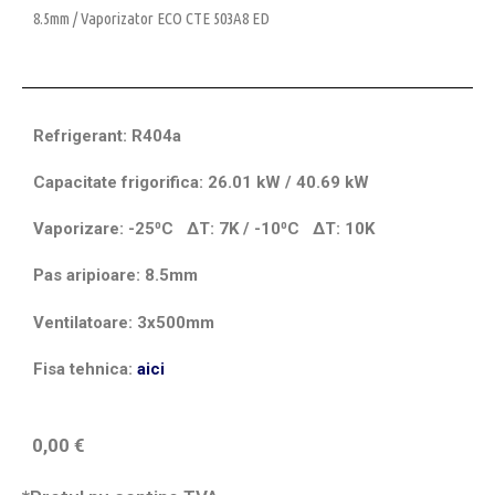
8.5mm
/ Vaporizator ECO CTE 503A8 ED
Refrigerant: R404a
Capacitate frigorifica: 26.01 kW / 40.69 kW
Vaporizare: -25⁰C
ΔT
: 7K / -10⁰C
ΔT
: 10K
Pas aripioare: 8.5mm
Ventilatoare: 3x500mm
Fisa tehnica:
aici
0,00
€