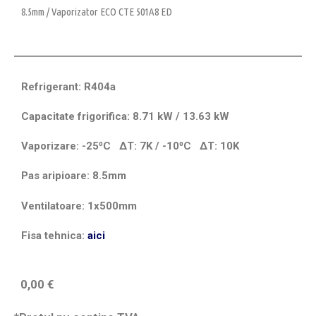
8.5mm
/ Vaporizator ECO CTE 501A8 ED
Refrigerant: R404a
Capacitate frigorifica: 8.71 kW / 13.63 kW
Vaporizare: -25⁰C
ΔT
: 7K / -10⁰C
ΔT
: 10K
Pas aripioare: 8.5mm
Ventilatoare: 1x500mm
Fisa tehnica:
aici
0,00
€