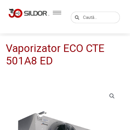
Skip
to
Caută
Caută
content
Vaporizator ECO CTE
501A8 ED