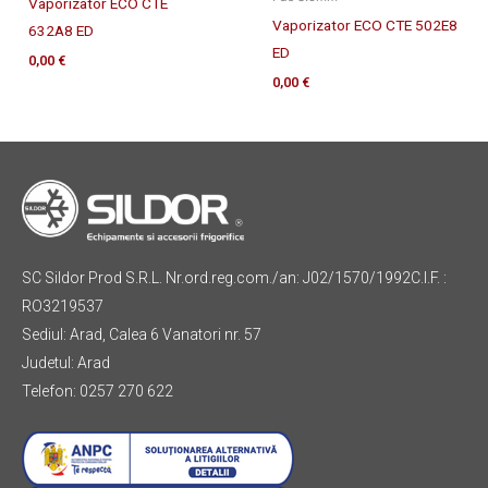
Vaporizator ECO CTE
Vaporizator ECO CTE 502E8
632A8 ED
ED
0,00
€
0,00
€
SC Sildor Prod S.R.L. Nr.ord.reg.com./an: J02/1570/1992C.I.F. :
RO3219537
Sediul: Arad, Calea 6 Vanatori nr. 57
Judetul: Arad
Telefon: 0257 270 622