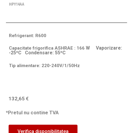
HPY14AA
Refrigerant: R600
W Vaporizare:
Capacitate frigorifica ASHRAE : 166
-25⁰C Condensare: 55⁰C
Tip alimentare: 220-240V/1/50Hz
132,65
€
*Pretul nu contine TVA
Verifica disponibilitatea