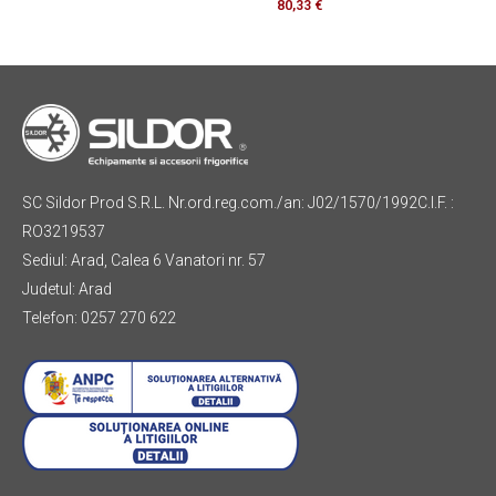
80,33
€
SC Sildor Prod S.R.L. Nr.ord.reg.com./an: J02/1570/1992C.I.F. :
RO3219537
Sediul: Arad, Calea 6 Vanatori nr. 57
Judetul: Arad
Telefon: 0257 270 622