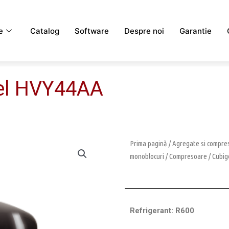
e
Catalog
Software
Despre noi
Garantie
el HVY44AA
Prima pagină
/
Agregate si compres
monoblocuri
/
Compresoare
/
Cubig
Refrigerant: R600