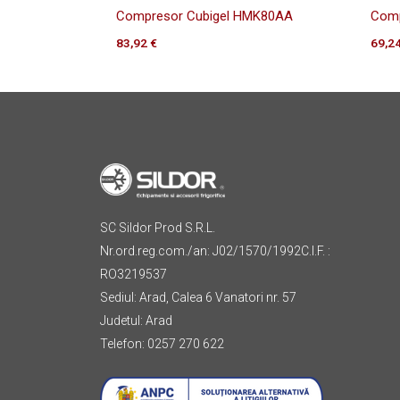
Compresor Cubigel HMK80AA
Comp
83,92
€
69,2
SC Sildor Prod S.R.L.
Nr.ord.reg.com./an: J02/1570/1992C.I.F. :
RO3219537
Sediul: Arad, Calea 6 Vanatori nr. 57
Judetul: Arad
Telefon: 0257 270 622