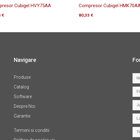
resor Cubigel HVY75AA
Compresor Cubigel HMK70A
4
€
80,33
€
Navigare
Fo
Produse
Catalog
Software
Despre Noi
Garantie
Termeni si conditii
Politica de cookie-uri