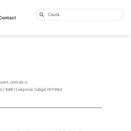
Caută
Caută
Contact
oare, centrale si
el
/
R600
/ Compresor Cubigel HVY44AA