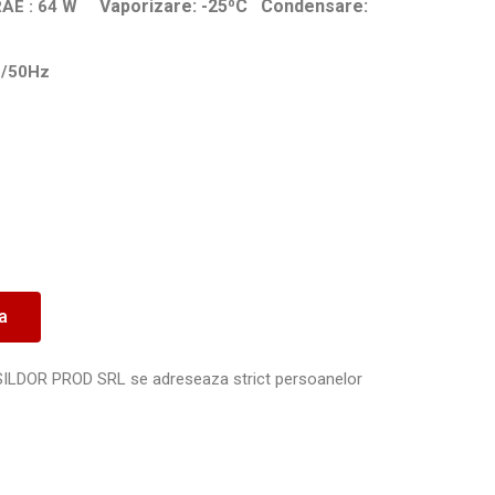
W Vaporizare: -25⁰C Condensare:
RAE : 64
1/50Hz
ea
SILDOR PROD SRL se adreseaza strict persoanelor