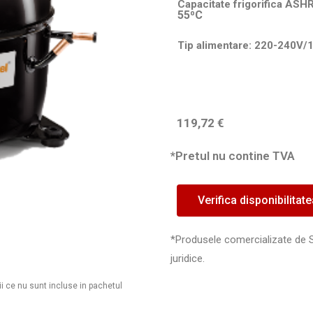
Capacitate frigorifica ASH
55⁰C
Tip alimentare: 220-240V/
119,72
€
*Pretul nu contine TVA
Verifica disponibilitat
*Produsele comercializate de 
juridice.
ii ce nu sunt incluse in pachetul