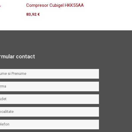
A
Compresor Cubigel HKK55AA
83,92
€
rmular contact