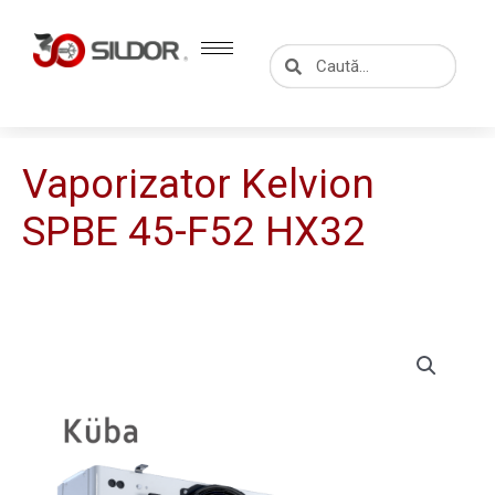
Skip
to
Caută
Caută
content
Vaporizator Kelvion
SPBE 45-F52 HX32