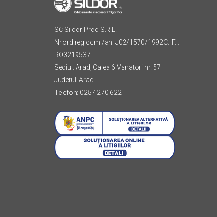
SC Sildor Prod S.R.L.
Nr.ord.reg.com./an: J02/1570/1992C.I.F. :
RO3219537
Sediul: Arad, Calea 6 Vanatori nr. 57
Judetul: Arad
Telefon: 0257 270 622