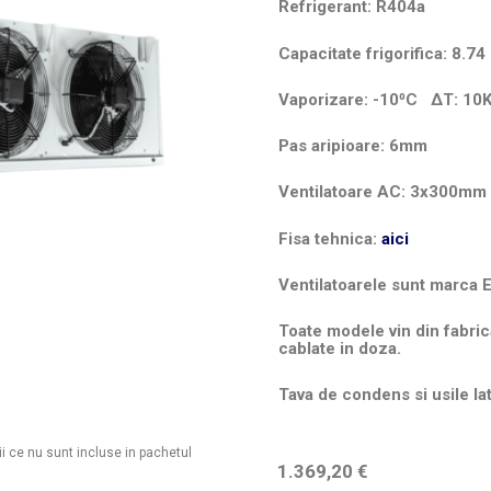
Refrigerant: R404a
Capacitate frigorifica: 8
Vaporizare: -10⁰C
ΔT
: 10
Pas aripioare: 6mm
Ventilatoare AC: 3x300mm
Fisa tehnica:
aici
Ventilatoarele sunt marca 
Toate modele vin din fabric
cablate in doza.
Tava de condens si usile la
ii ce nu sunt incluse in pachetul
1.369,20
€