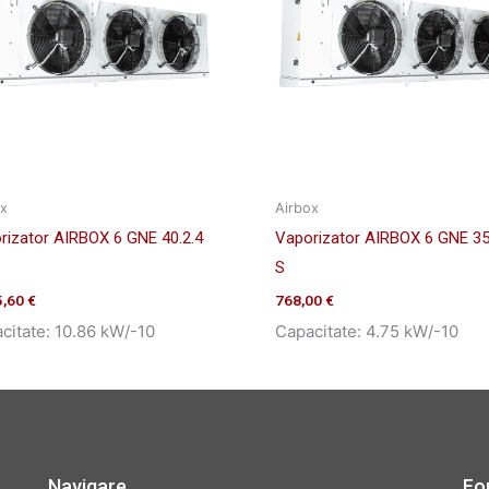
ox
Airbox
rizator AIRBOX 6 GNE 40.2.4
Vaporizator AIRBOX 6 GNE 35
S
5,60
€
768,00
€
citate: 10.86 kW/-10
Capacitate: 4.75 kW/-10
Navigare
Fo