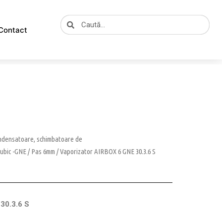
Caută
Caută
Contact
ondensatoare, schimbatoare de
ubic -GNE
/
Pas 6mm
/ Vaporizator AIRBOX 6 GNE 30.3.6 S
30.3.6 S