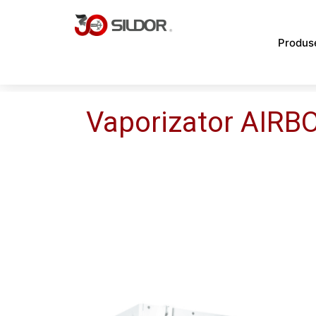
Skip
to
Produs
content
Vaporizator AIRBO