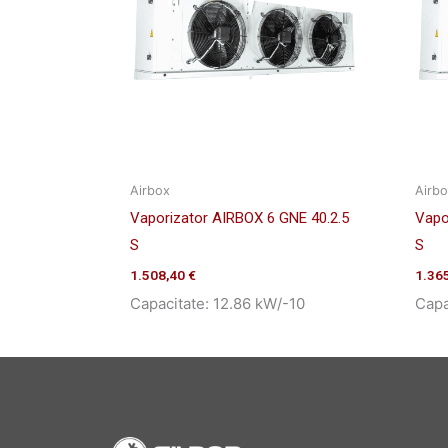
Airbox
Airb
Vaporizator AIRBOX 6 GNE 40.2.5
Vapo
S
S
1.508,40
€
1.36
Capacitate: 12.86 kW/-10
Capa