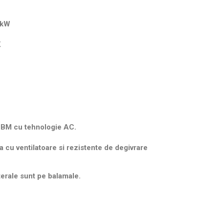
.74 kW
K
EBM cu tehnologie AC.
a cu ventilatoare si rezistente de degivrare
terale sunt pe balamale.