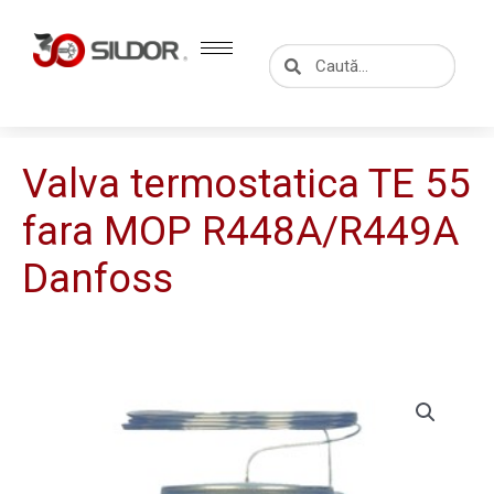
Skip
to
Caută
Caută
content
Valva termostatica TE 55
fara MOP R448A/R449A
Danfoss