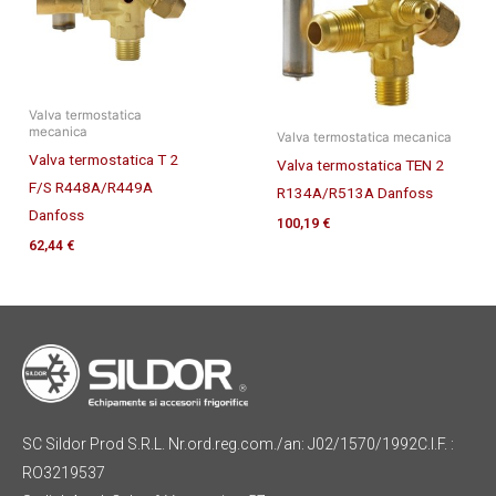
Valva termostatica
mecanica
Valva termostatica mecanica
Valva termostatica T 2
Valva termostatica TEN 2
F/S R448A/R449A
R134A/R513A Danfoss
Danfoss
100,19
€
62,44
€
SC Sildor Prod S.R.L. Nr.ord.reg.com./an: J02/1570/1992C.I.F. :
RO3219537