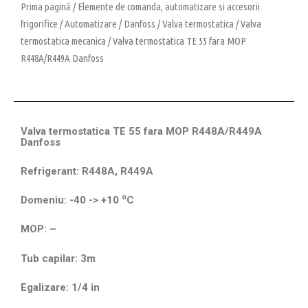
Prima pagină
/
Elemente de comanda, automatizare si accesorii
frigorifice
/
Automatizare
/
Danfoss
/
Valva termostatica
/
Valva
termostatica mecanica
/ Valva termostatica TE 55 fara MOP
R448A/R449A Danfoss
Valva termostatica TE 55 fara MOP R448A/R449A
Danfoss
Refrigerant: R448A, R449A
o
Domeniu: -40 -> +10
C
MOP: –
Tub capilar: 3m
Egalizare: 1/4 in