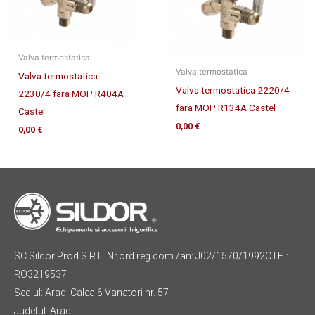
Valva termostatica
Valva termostatica
Valva termostatica
Valva termostatica 2220/4
2230/4 fara MOP R404A
fara MOP R134A Castel
Castel
0,00
€
0,00
€
SC Sildor Prod S.R.L. Nr.ord.reg.com./an: J02/1570/1992C.I.F. :
RO3219537
Sediul: Arad, Calea 6 Vanatori nr. 57
Judetul: Arad