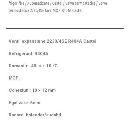
frigorifice
/
Automatizare
/
Castel
/
Valva termostatica
/ Valva
termostatica 2230/4SE fara MOP R404A Castel
Ventil expansiune 2230/4SE R404A Castel
Refrigerant: R404A
o
Domeniu: -40 -> + 10
C
MOP: –
Conexiuni: 10 x 12 mm
Egalizare: 6mm
Racord: holender/sudabil