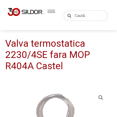
Skip
to
Caută
Caută
content
Valva termostatica
2230/4SE fara MOP
R404A Castel