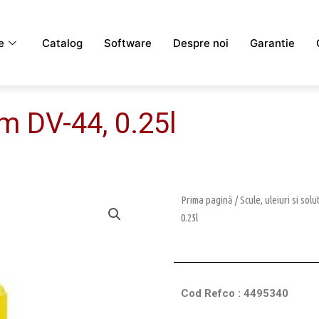
e
Catalog
Software
Despre noi
Garantie
 DV-44, 0.25l
Prima pagină
/
Scule, uleiuri si solu
0.25l
Cod Refco : 4495340