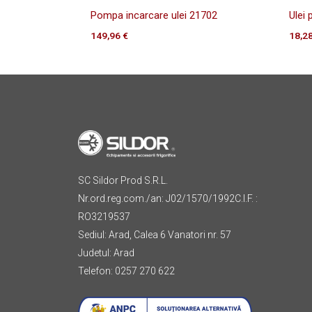
Pompa incarcare ulei 21702
Ulei
149,96
€
18,2
SC Sildor Prod S.R.L.
Nr.ord.reg.com./an: J02/1570/1992C.I.F. :
RO3219537
Sediul: Arad, Calea 6 Vanatori nr. 57
Judetul: Arad
Telefon: 0257 270 622