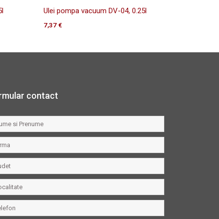
l
Ulei pompa vacuum DV-04, 0.25l
7,37
€
rmular contact