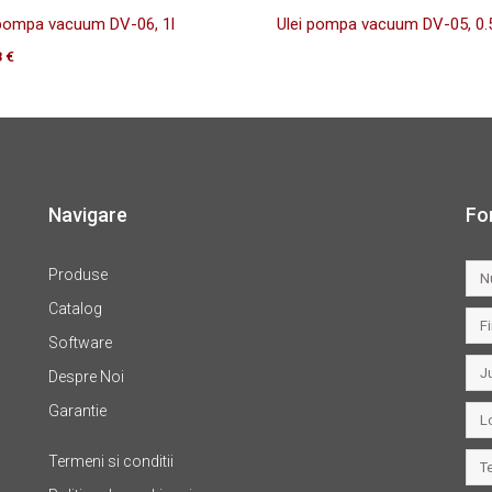
 pompa vacuum DV-06, 1l
Ulei pompa vacuum DV-05, 0.5
8
€
Navigare
Fo
Produse
Catalog
Software
Despre Noi
Garantie
Termeni si conditii