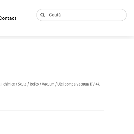
Caută
Caută
Contact
tii chimice
/
Scule
/
Refco
/
Vacuum
/ Ulei pompa vacuum DV-44,