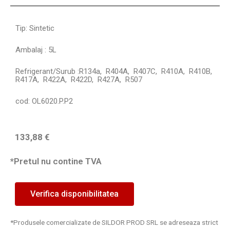
Tip: Sintetic
Ambalaj : 5L
Refrigerant/Surub :R134a, R404A, R407C, R410A, R410B,
R417A, R422A, R422D, R427A, R507
cod: OL6020.P.P2
133,88
€
*Pretul nu contine TVA
Verifica disponibilitatea
*Produsele comercializate de SILDOR PROD SRL se adreseaza strict