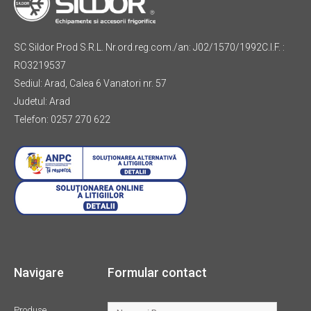
SC Sildor Prod S.R.L. Nr.ord.reg.com./an: J02/1570/1992C.I.F. :
RO3219537
Sediul: Arad, Calea 6 Vanatori nr. 57
Judetul: Arad
Telefon: 0257 270 622
Navigare
Formular contact
Produse