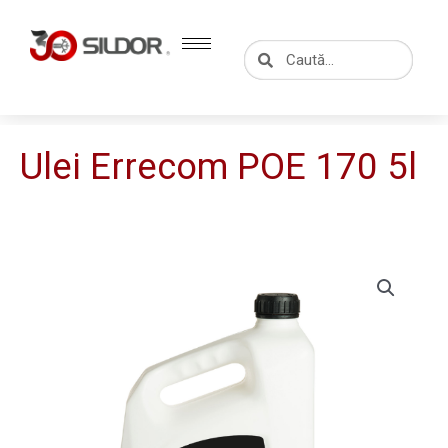
Skip
to
Caută
Caută
content
Ulei Errecom POE 170 5l