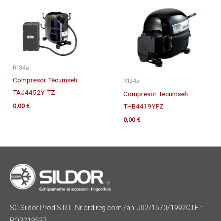
R134a
Compresor Tecumseh
R134a
TAJ4452Y-TZ
Compresor Tecumseh
THB4419YFZ
0,00
€
0,00
€
SC Sildor Prod S.R.L. Nr.ord.reg.com./an: J02/1570/1992C.I.F. :
RO3219537