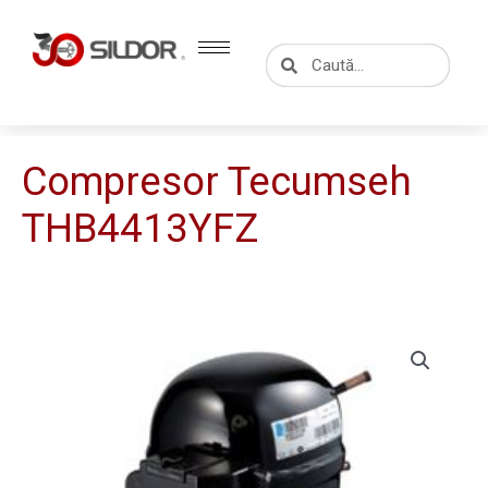
Skip
to
Caută
Caută
content
Compresor Tecumseh
THB4413YFZ