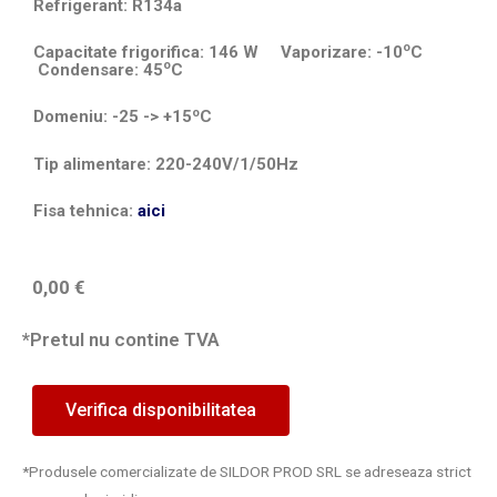
Refrigerant: R134a
o
Capacitate frigorifica: 146 W Vaporizare: -10
C
o
Condensare: 45
C
o
Domeniu: -25 -> +15
C
Tip alimentare: 220-240V/1/50Hz
Fisa tehnica:
aici
0,00
€
*Pretul nu contine TVA
Verifica disponibilitatea
*Produsele comercializate de SILDOR PROD SRL se adreseaza strict