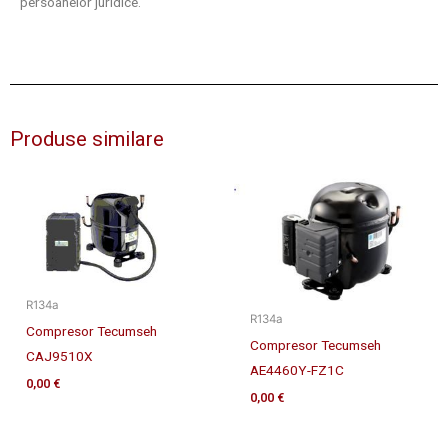
persoanelor juridice.
Produse similare
R134a
R134a
Compresor Tecumseh
Compresor Tecumseh
CAJ9510X
AE4460Y-FZ1C
0,00
€
0,00
€