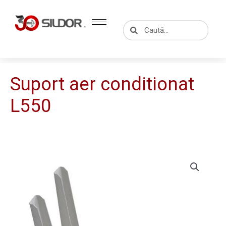
Skip
to
Caută
Caută
content
Suport aer conditionat
L550