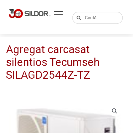
Skip
to
Caută
Caută
content
Agregat carcasat
silentios Tecumseh
SILAGD2544Z-TZ