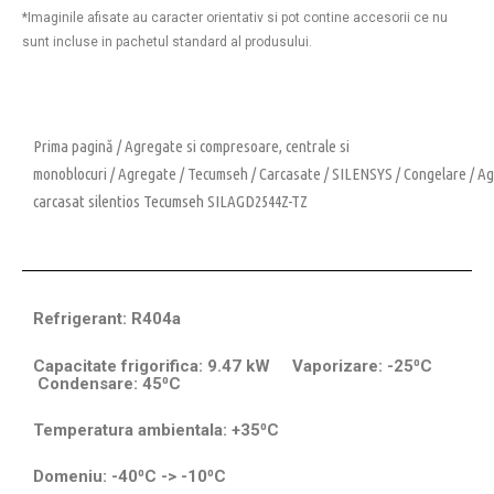
*Imaginile afisate au caracter orientativ si pot contine accesorii ce nu
sunt incluse in pachetul standard al produsului.
Prima pagină
/
Agregate si compresoare, centrale si
monoblocuri
/
Agregate
/
Tecumseh
/
Carcasate
/
SILENSYS
/
Congelare
/ Ag
carcasat silentios Tecumseh SILAGD2544Z-TZ
Refrigerant: R404a
Capacitate frigorifica: 9.47 kW Vaporizare: -25⁰C
Condensare: 45⁰C
Temperatura ambientala: +35⁰C
Domeniu: -40⁰C -> -10⁰C