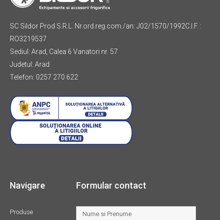
SC Sildor Prod S.R.L. Nr.ord.reg.com./an: J02/1570/1992C.I.F. :
RO3219537
Sediul: Arad, Calea 6 Vanatori nr. 57
Judetul: Arad
Telefon: 0257 270 622
Navigare
Formular contact
Produse