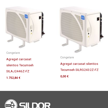
Congelare
Congelare
Agregat carcasat
Agregat carcasat silentios
silentios Tecumseh
Tecumseh SILRG2432Z-FZ
SILAJ2446Z-FZ
0,00
€
1.752,84
€