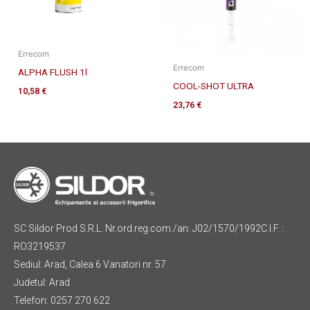
Errecom
Errecom
ALPHA FLUSH 1l
COOL-SHOT ULTRA
10,58
€
23,76
€
SC Sildor Prod S.R.L. Nr.ord.reg.com./an: J02/1570/1992C.I.F. :
RO3219537
Sediul: Arad, Calea 6 Vanatori nr. 57
Judetul: Arad
Telefon: 0257 270 622