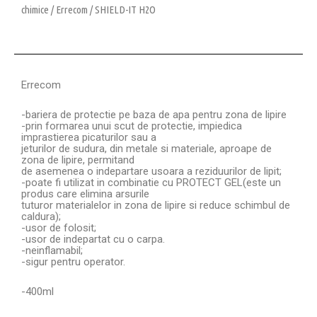
chimice
/
Errecom
/ SHIELD-IT H2O
Errecom
-bariera de protectie pe baza de apa pentru zona de lipire
-prin formarea unui scut de protectie, impiedica
imprastierea picaturilor sau a
jeturilor de sudura, din metale si materiale, aproape de
zona de lipire, permitand
de asemenea o indepartare usoara a reziduurilor de lipit;
-poate fi utilizat in combinatie cu PROTECT GEL(este un
produs care elimina arsurile
tuturor materialelor in zona de lipire si reduce schimbul de
caldura);
-usor de folosit;
-usor de indepartat cu o carpa.
-neinflamabil;
-sigur pentru operator.
-400ml