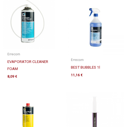
Errecom
Errecom
EVAPORATOR CLEANER
BEST BUBBLES 1l
FOAM
11,16
€
8,09
€