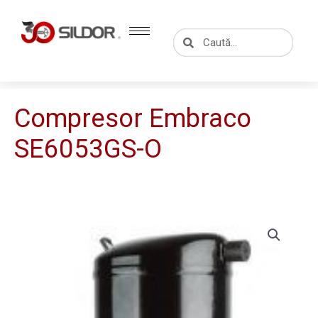
Skip
to
Caută
Caută
content
Compresor Embraco
SE6053GS-O