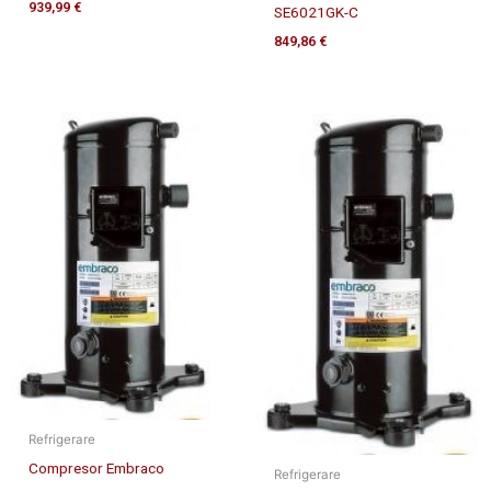
939,99
€
SE6021GK-C
849,86
€
Refrigerare
Compresor Embraco
Refrigerare