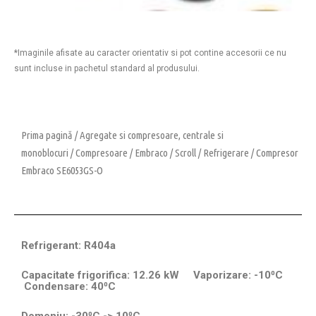
*Imaginile afisate au caracter orientativ si pot contine accesorii ce nu
sunt incluse in pachetul standard al produsului.
Prima pagină
/
Agregate si compresoare, centrale si
monoblocuri
/
Compresoare
/
Embraco
/
Scroll
/
Refrigerare
/ Compresor
Embraco SE6053GS-O
Refrigerant: R404a
Capacitate frigorifica: 12.26 kW Vaporizare: -10⁰C
Condensare: 40⁰C