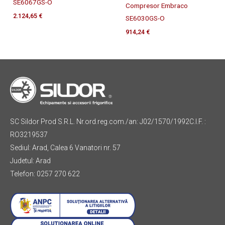
SE6067GS-O
Compresor Embraco
2.124,65
€
SE6030GS-O
914,24
€
SC Sildor Prod S.R.L. Nr.ord.reg.com./an: J02/1570/1992C.I.F. :
RO3219537
Sediul: Arad, Calea 6 Vanatori nr. 57
Judetul: Arad
Telefon: 0257 270 622