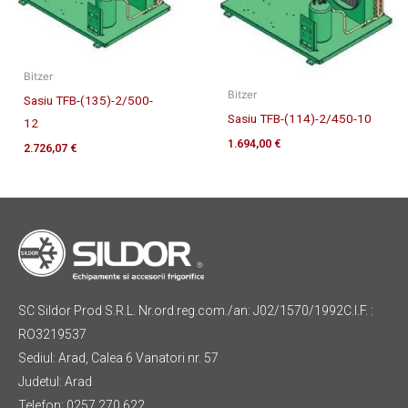
Bitzer
Bitzer
Sasiu TFB-(135)-2/500-
Sasiu TFB-(114)-2/450-10
12
1.694,00
€
2.726,07
€
SC Sildor Prod S.R.L. Nr.ord.reg.com./an: J02/1570/1992C.I.F. :
RO3219537
Sediul: Arad, Calea 6 Vanatori nr. 57
Judetul: Arad
Telefon: 0257 270 622