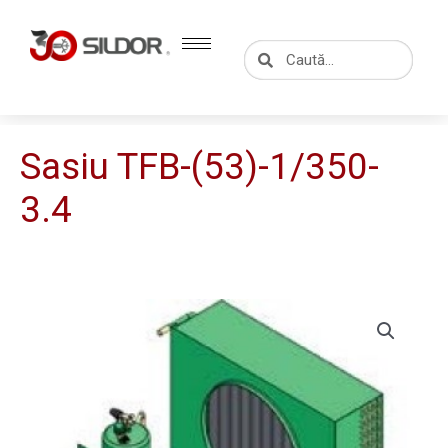
Skip
to
Caută
Caută
content
Sasiu TFB-(53)-1/350-
3.4