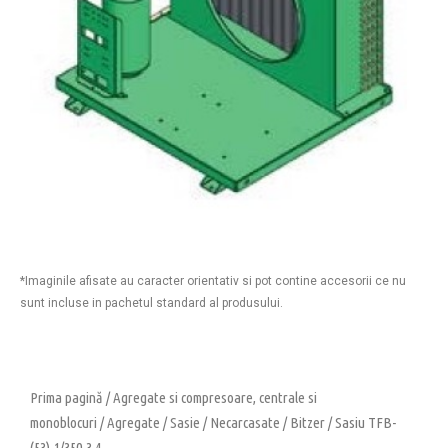
*Imaginile afisate au caracter orientativ si pot contine accesorii ce nu
sunt incluse in pachetul standard al produsului.
Prima pagină
/
Agregate si compresoare, centrale si
monoblocuri
/
Agregate
/
Sasie
/
Necarcasate
/
Bitzer
/ Sasiu TFB-
(53)-1/350-3.4