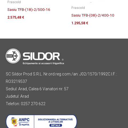
Frascold
Frascold
Sasiu TFB-(18)-2/500-16
Sasiu TFB-(08)-2/400-10
2.575,48
€
1.295,58
€
SC Sildor Prod S.R.L. Nr.ord.reg.com./an: J02/1570/1992C.I.F. :
RO3219537
Sediul: Arad, Calea 6 Vanatori nr. 57
Judetul: Arad
Telefon: 0257 270 622