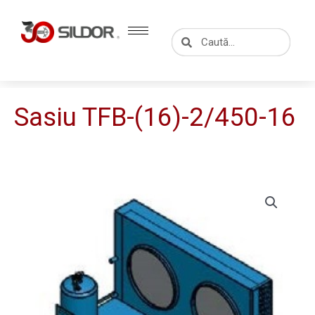
Skip
to
Caută
Caută
content
Sasiu TFB-(16)-2/450-16