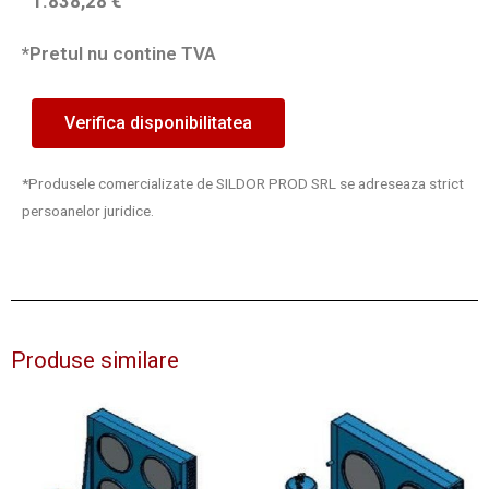
1.838,28
€
*Pretul nu contine TVA
Verifica disponibilitatea
*Produsele comercializate de SILDOR PROD SRL se adreseaza strict
persoanelor juridice.
Produse similare