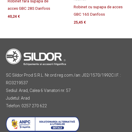
Robinet fara supapa de
Robinet cu supapa de acces
acces GBC 28S Danfoss
GBC 16S Danfoss
40,24
€
25,45
€
SC Sildor Prod S.R.L. Nr.ord.reg.com./an: J02/1570/1992C.I.F. :
RO3219537
Sediul: Arad, Calea 6 Vanatori nr. 57
Judetul: Arad
Telefon: 0257 270 622