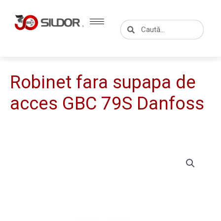
Skip
to
Caută
Caută
content
Robinet fara supapa de
acces GBC 79S Danfoss