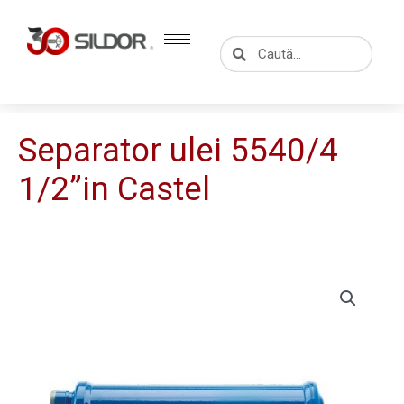
Skip
to
Caută
Caută
content
Separator ulei 5540/4
1/2”in Castel