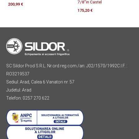
7/8”in Castel
200,99
€
175,20
€
SC Sildor Prod S.R.L. Nr.ord.reg.com./an: J02/1570/1992C.I.F. :
RO3219537
Sediul: Arad, Calea 6 Vanatori nr. 57
Judetul: Arad
Telefon: 0257 270 622