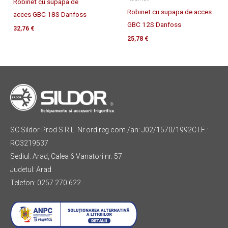
Robinet cu supapa de
Robinet cu supapa de acces
acces GBC 18S Danfoss
GBC 12S Danfoss
32,76
€
25,78
€
SC Sildor Prod S.R.L. Nr.ord.reg.com./an: J02/1570/1992C.I.F. :
RO3219537
Sediul: Arad, Calea 6 Vanatori nr. 57
Judetul: Arad
Telefon: 0257 270 622