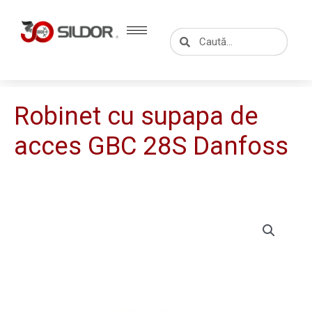
Skip
to
Caută
Caută
content
Robinet cu supapa de
acces GBC 28S Danfoss