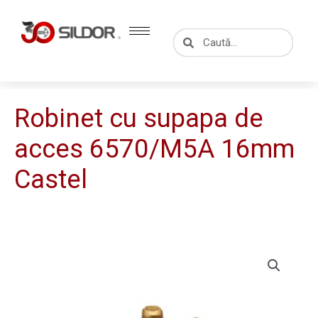
Skip
to
Caută
Caută
content
Robinet cu supapa de
acces 6570/M5A 16mm
Castel