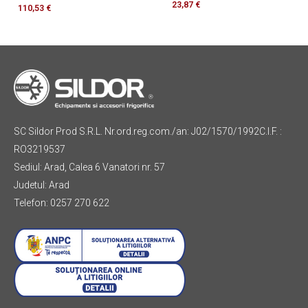
23,87
€
110,53
€
SC Sildor Prod S.R.L. Nr.ord.reg.com./an: J02/1570/1992C.I.F. :
RO3219537
Sediul: Arad, Calea 6 Vanatori nr. 57
Judetul: Arad
Telefon: 0257 270 622