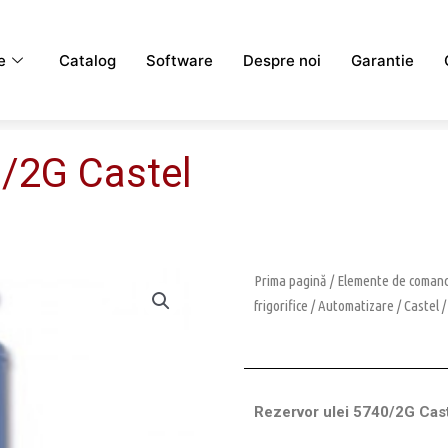
e
Catalog
Software
Despre noi
Garantie
0/2G Castel
Prima pagină
/
Elemente de comanda
frigorifice
/
Automatizare
/
Castel
Rezervor ulei 5740/2G Cas