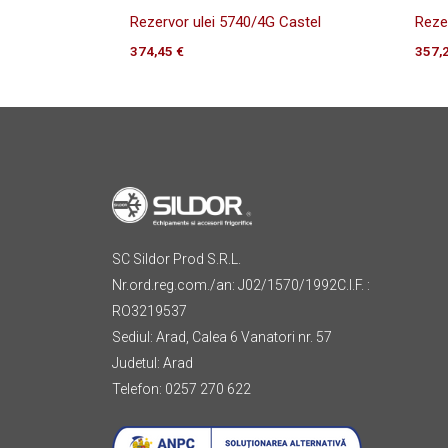
Rezervor ulei 5740/4G Castel
Reze
374,45
€
357,
SC Sildor Prod S.R.L.
Nr.ord.reg.com./an: J02/1570/1992C.I.F. :
RO3219537
Sediul: Arad, Calea 6 Vanatori nr. 57
Judetul: Arad
Telefon: 0257 270 622