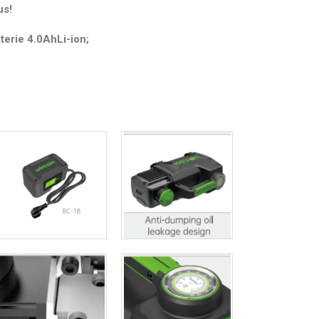
us!
terie 4.0AhLi-ion;