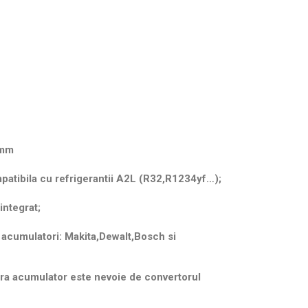
 mm
patibila cu refrigerantii A2L (R32,R1234yf…);
integrat;
 acumulatori: Makita,Dewalt,Bosch si
fara acumulator este nevoie de convertorul