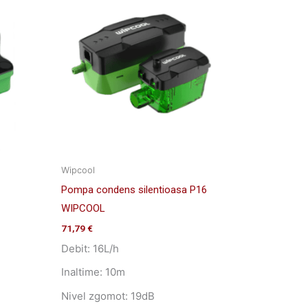
Wipcool
Pompa condens silentioasa P16
WIPCOOL
71,79
€
Debit: 16L/h
Inaltime: 10m
Nivel zgomot: 19dB