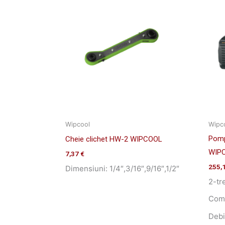
Wipcool
Wipc
Pomp
Cheie clichet HW-2 WIPCOOL
WIP
7,37
€
255,
Dimensiuni: 1/4″,3/16″,9/16″,1/2″
2-tr
Comp
Debi