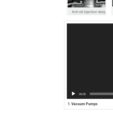
Player
video
00:00
1.
Vacuum Pumps