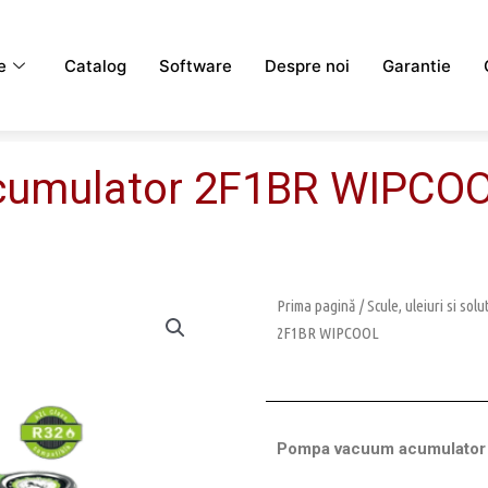
e
Catalog
Software
Despre noi
Garantie
umulator 2F1BR WIPCO
Prima pagină
/
Scule, uleiuri si solu
2F1BR WIPCOOL
Pompa vacuum acumulato