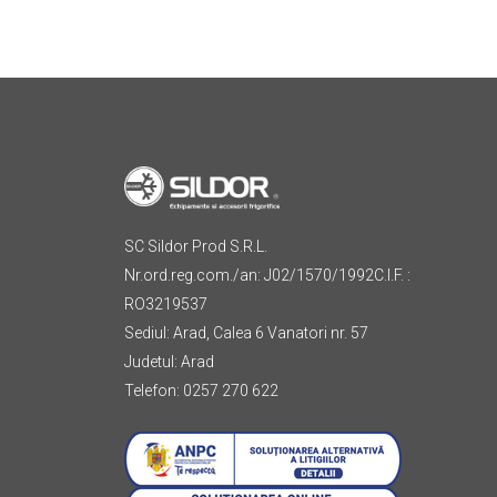
SC Sildor Prod S.R.L.
Nr.ord.reg.com./an: J02/1570/1992C.I.F. :
RO3219537
Sediul: Arad, Calea 6 Vanatori nr. 57
Judetul: Arad
Telefon: 0257 270 622