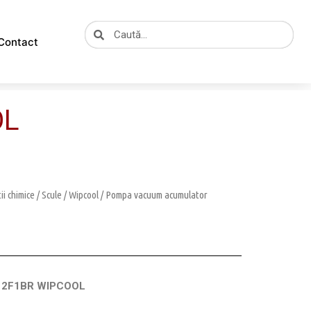
Caută
Caută
Contact
OL
tii chimice
/
Scule
/
Wipcool
/ Pompa vacuum acumulator
r 2F1BR WIPCOOL