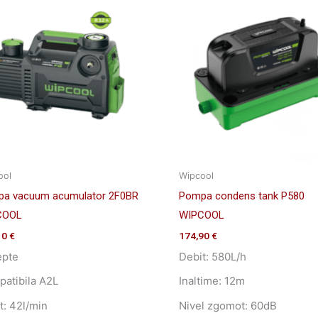
ool
Wipcool
a vacuum acumulator 2F0BR
Pompa condens tank P580
COOL
WIPCOOL
10
€
174,90
€
epte
Debit: 580L/h
atibila A2L
Inaltime: 12m
t: 42l/min
Nivel zgomot: 60dB