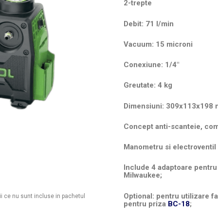
2-trepte
Debit: 71 l/min
Vacuum: 15 microni
Conexiune: 1/4″
Greutate: 4 kg
Dimensiuni: 309x113x198
Concept anti-scanteie, com
Manometru si electroventil 
Include 4 adaptoare pentru
Milwaukee;
Optional: pentru utilizare 
ii ce nu sunt incluse in pachetul
pentru priza
BC-18
;