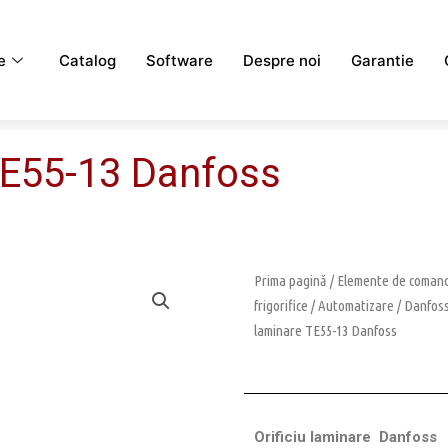
e
Catalog
Software
Despre noi
Garantie
 TE55-13 Danfoss
Prima pagină
/
Elemente de comanda
frigorifice
/
Automatizare
/
Danfos
laminare TE55-13 Danfoss
Orificiu laminare Danfoss