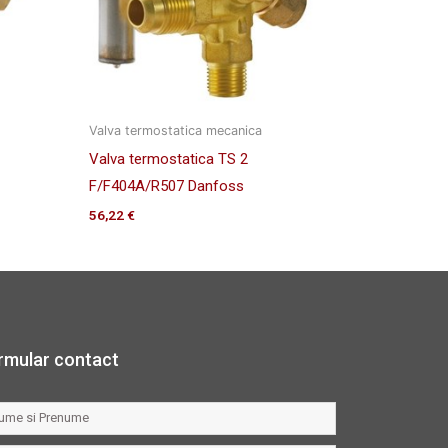
Valva termostatica mecanica
Valva termostatica TS 2
F/F404A/R507 Danfoss
56,22
€
rmular contact