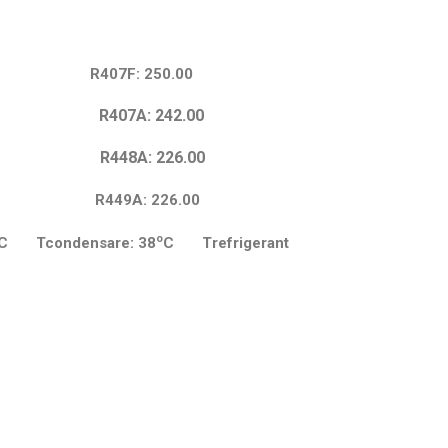
00 R407F: 250.00
7A: 242.00
8A: 226.00
 R449A: 226.00
o
C Tcondensare: 38
C Trefrigerant