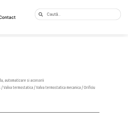
Caută
Caută
Contact
, automatizare si accesorii
s
/
Valva termostatica
/
Valva termostatica mecanica
/ Orificiu