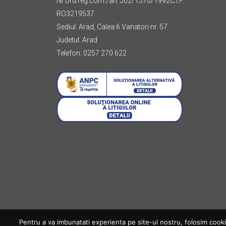
Nr.ord.reg.com./an: J02/1570/1992C.I.F. :
RO3219537
Sediul: Arad, Calea 6 Vanatori nr. 57
Judetul: Arad
Telefon: 0257 270 622
Pentru a va imbunatati experienta pe site-ul nostru, folosim cookie-