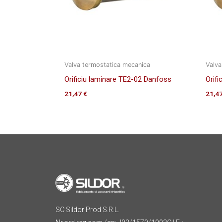
Valva termostatica mecanica
Valva
Orificiu laminare TE2-02 Danfoss
Orif
21,47
€
21,4
SC Sildor Prod S.R.L.