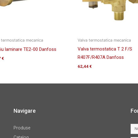
 termostatica mecanica
Valva termostatica mecanica
Valva termostatica T 2 F/S
iciu laminare TE2-00 Danfoss
R407F/R407A Danfoss
7
€
62,44
€
Navigare
Fo
Produse
Catalog