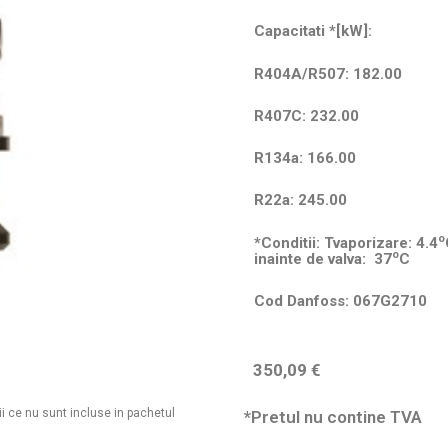
Capacitati *[kW]:
R404A/R507: 182.
R40
R407C: 232.00
R44
R134a: 166.00
R22a: 245.00
o
*Conditii:
Tvaporizare: 4.4
o
inainte de valva: 37
C
Cod Danfoss: 067G2710
350,09
€
ii ce nu sunt incluse in pachetul
*Pretul nu contine TVA