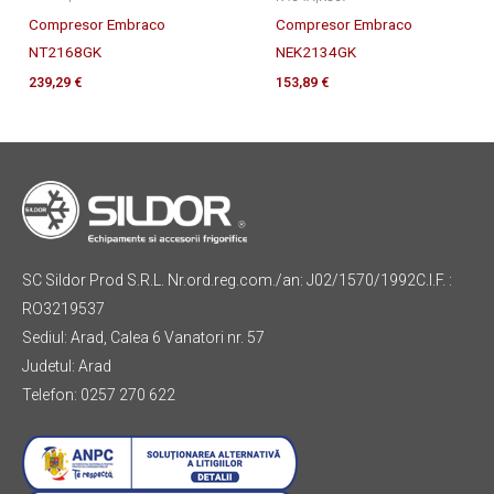
Compresor Embraco
Compresor Embraco
NT2168GK
NEK2134GK
239,29
€
153,89
€
SC Sildor Prod S.R.L. Nr.ord.reg.com./an: J02/1570/1992C.I.F. :
RO3219537
Sediul: Arad, Calea 6 Vanatori nr. 57
Judetul: Arad
Telefon: 0257 270 622