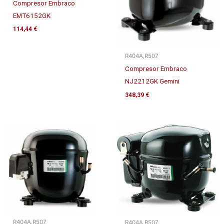
Compresor Embraco
EMT6152GK
114,44
€
R404A,R507
Compresor Embraco
NJ2212GK Gemini
348,39
€
R404A,R507
R404A,R507