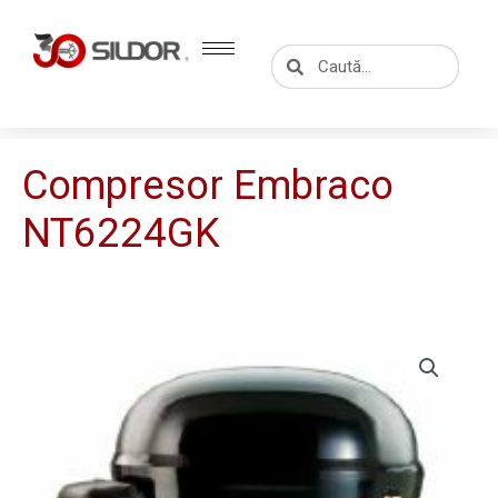
Skip
to
Caută
Caută
content
Compresor Embraco
NT6224GK