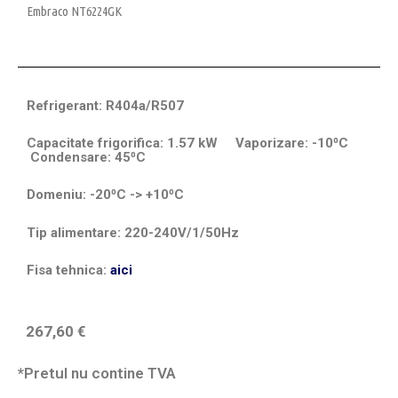
Embraco NT6224GK
Refrigerant: R404a/R507
Capacitate frigorifica: 1.57 kW Vaporizare: -10⁰C
Condensare: 45⁰C
Domeniu: -20⁰C -> +10⁰C
Tip alimentare: 220-240V/1/50Hz
Fisa tehnica:
aici
267,60
€
*Pretul nu contine TVA