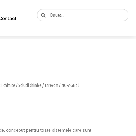
Caută
Caută
Contact
tii chimice
/
Solutii chimice
/
Errecom
/ NO-AGE 5l
ie, conceput pentru toate sistemele care sunt