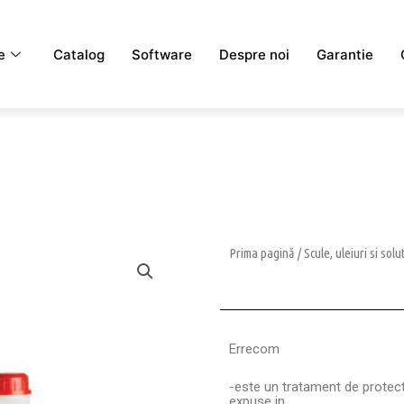
e
Catalog
Software
Despre noi
Garantie
Prima pagină
/
Scule, uleiuri si solu
Errecom
-este un tratament de protect
expuse in