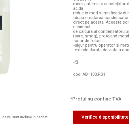
medii puternic oxidante(litoral
acida
reduc in mod semnificativ dur
-dupa curatarea condensatorul
direct pe acesta. Aceasta sol
schimbul
de caldura al condensatorului
(sare, smog), protejand metale
-usor de folosit;
-sigur pentru operator si mate
-extinde durata de viata a co
-5l
cod: AB1100.P.01
*Pretul nu contine TVA
Verifica disponibilitat
ii ce nu sunt incluse in pachetul