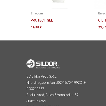
Errecom
Erre
PROTECT GEL
OIL 
19,98
€
23,4
SC Sildor Prod S.R.L.
Nr.ord.reg.com./an: J02/1570/1992C.I.F. :
RO3219537
Sediul: Arad, Calea 6 Vanatori nr. 57
Judetul: Arad