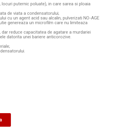
, locuri puternic poluate), in care sarea si ploaia
ata de viata a condensatorului;
ui cu un agent acid sau alcalin, pulverizati NO-AGE
utie genereaza un microfilm care nu limiteaza
, dar reduce capacitatea de agatare a murdariei
le datorita unei bariere anticorozive.
riale;
ndensatorului.
ea