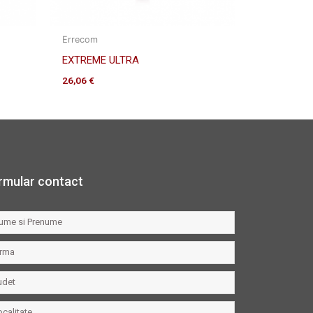
Errecom
EXTREME ULTRA
26,06
€
rmular contact