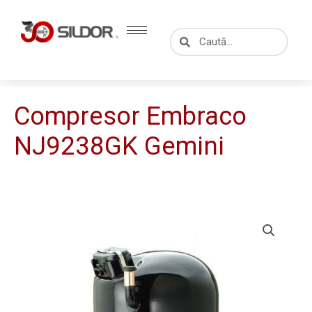
Skip
to
Caută
Caută
content
Compresor Embraco
NJ9238GK Gemini