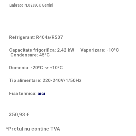
Embraco NJ9238GK Gemini
Refrigerant: R404a/R507
Capacitate frigorifica: 2.42 kW Vaporizare: -10⁰C
Condensare: 45⁰C
Domeniu: -20⁰C -> +10⁰C
Tip alimentare: 220-240V/1/50Hz
Fisa tehnica:
aici
350,93
€
*Pretul nu contine TVA