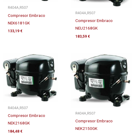
R404A,R507
R404A,R507
Compresor Embraco
Compresor Embraco
NEK6181GK
NEU2168GK
133,19
€
183,59
€
R404A,R507
R404A,R507
Compresor Embraco
Compresor Embraco
NEK2168GK
NEK2150GK
184,48
€