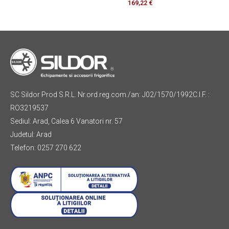
169,22
€
SC Sildor Prod S.R.L. Nr.ord.reg.com./an: J02/1570/1992C.I.F. :
RO3219537
Sediul: Arad, Calea 6 Vanatori nr. 57
Judetul: Arad
Telefon: 0257 270 622