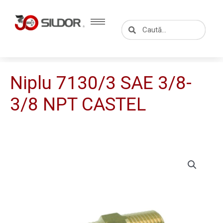
Skip
to
Caută
Caută
content
Niplu 7130/3 SAE 3/8-
3/8 NPT CASTEL