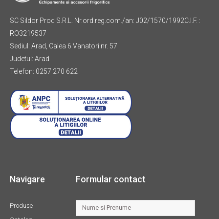
SC Sildor Prod S.R.L. Nr.ord.reg.com./an: J02/1570/1992C.I.F. :
RO3219537
Sediul: Arad, Calea 6 Vanatori nr. 57
Judetul: Arad
Telefon: 0257 270 622
Navigare
Formular contact
Produse