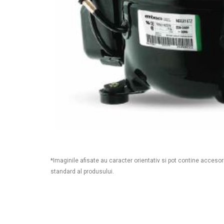
*Imaginile afisate au caracter orientativ si pot contine accesor
standard al produsului.