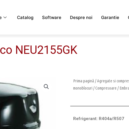
e
Catalog
Software
Despre noi
Garantie
aco NEU2155GK
Prima pagină
/
Agregate si compres
monoblocuri
/
Compresoare
/
Embr
Refrigerant: R404a/R507