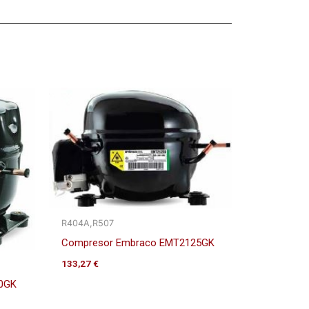
R404A,R507
Compresor Embraco EMT2125GK
133,27
€
0GK