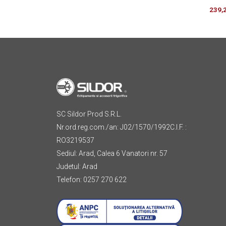
239,
SC Sildor Prod S.R.L.
Nr.ord.reg.com./an: J02/1570/1992C.I.F. :
RO3219537
Sediul: Arad, Calea 6 Vanatori nr. 57
Judetul: Arad
Telefon: 0257 270 622