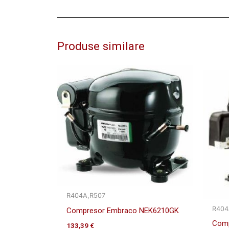
Produse similare
R404A,R507
R404
Compresor Embraco NEK6210GK
Comp
133,39
€