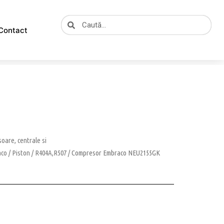
Caută
Caută
Contact
oare, centrale si
aco
/
Piston
/
R404A,R507
/ Compresor Embraco NEU2155GK