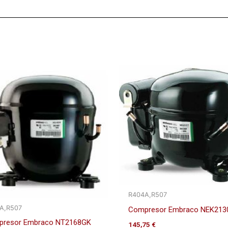
R404A,R507
A,R507
Compresor Embraco NEK213
resor Embraco NT2168GK
145,75
€