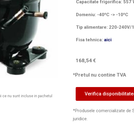
Capacitate frigorifica: 5
Domeniu: -40⁰C -> -10⁰C
Tip alimentare: 220-240V/
Fisa tehnica:
aici
168,54
€
*Pretul nu contine TVA
Verifica disponibilitat
ii ce nu sunt incluse in pachetul
*Produsele comercializate de 
juridice.