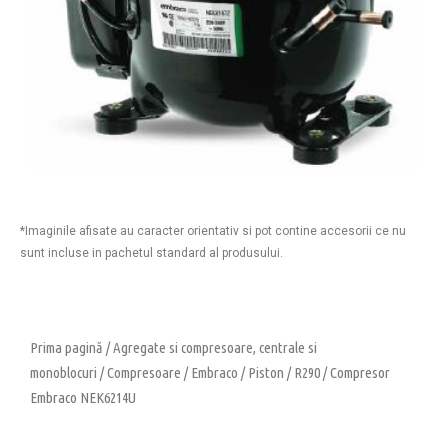
*Imaginile afisate au caracter orientativ si pot contine accesorii ce nu
sunt incluse in pachetul standard al produsului.
Prima pagină
/
Agregate si compresoare, centrale si
monoblocuri
/
Compresoare
/
Embraco
/
Piston
/
R290
/ Compresor
Embraco NEK6214U