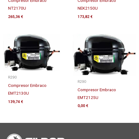
Compresor Embraco
Compresor Embraco
NT2170U
NEK2150U
265,36
€
173,82
€
R290
R290
Compresor Embraco
Compresor Embraco
EMT2130U
EMT2125U
139,74
€
0,00
€