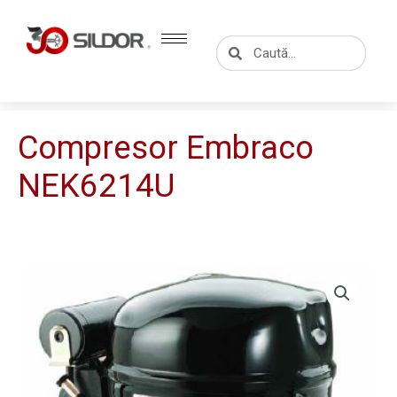
Skip
to
Caută
Caută
content
Compresor Embraco
NEK6214U