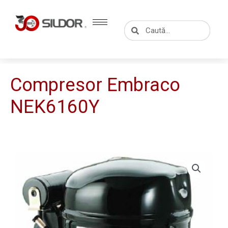
Skip
to
Caută
Caută
content
Compresor Embraco
NEK6160Y