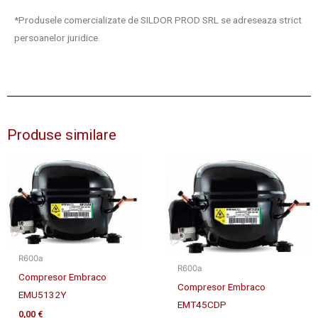
*Produsele comercializate de SILDOR PROD SRL se adreseaza strict
persoanelor juridice.
Produse similare
R600a
R600a
Compresor Embraco
Compresor Embraco
EMU5132Y
EMT45CDP
0,00
€