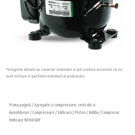
*Imaginile afisate au caracter orientativ si pot contine accesorii ce nu
sunt incluse in pachetul standard al produsului.
Prima pagină
/
Agregate si compresoare, centrale si
monoblocuri
/
Compresoare
/
Embraco
/
Piston
/
R600a
/ Compresor
Embraco NEK6160Y