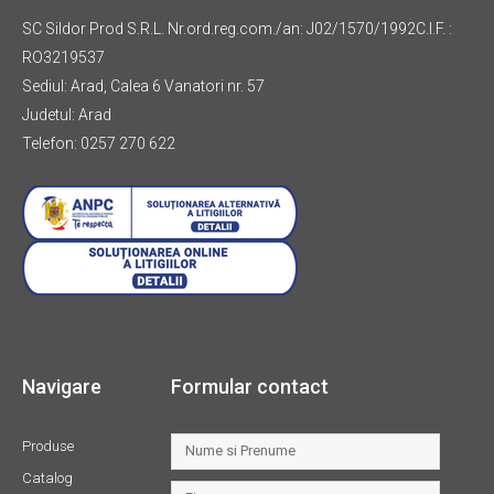
SC Sildor Prod S.R.L. Nr.ord.reg.com./an: J02/1570/1992C.I.F. :
RO3219537
Sediul: Arad, Calea 6 Vanatori nr. 57
Judetul: Arad
Telefon: 0257 270 622
Navigare
Formular contact
Produse
Catalog