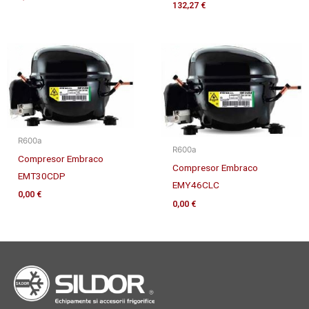
132,27
€
R600a
R600a
Compresor Embraco
Compresor Embraco
EMT30CDP
EMY46CLC
0,00
€
0,00
€