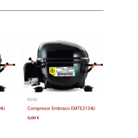
R290
4U
Compresor Embraco EMTE2134U
0,00
€