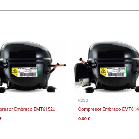
R290
resor Embraco EMT6152U
Compresor Embraco EMT614
€
0,00
€