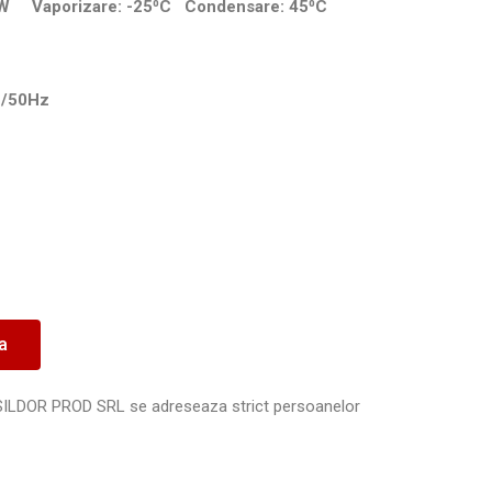
46 W Vaporizare: -25⁰C Condensare: 45⁰C
1/50Hz
ea
SILDOR PROD SRL se adreseaza strict persoanelor