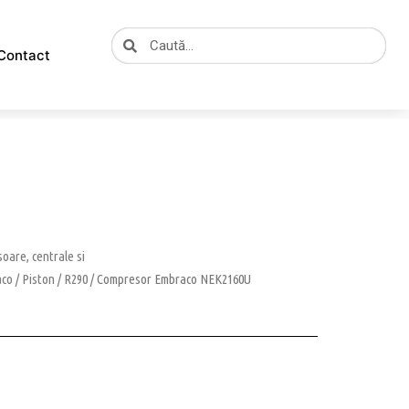
Caută
Caută
Contact
oare, centrale si
aco
/
Piston
/
R290
/ Compresor Embraco NEK2160U