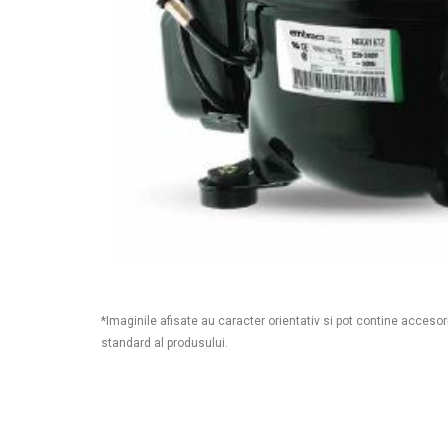
*Imaginile afisate au caracter orientativ si pot contine accesor
standard al produsului.