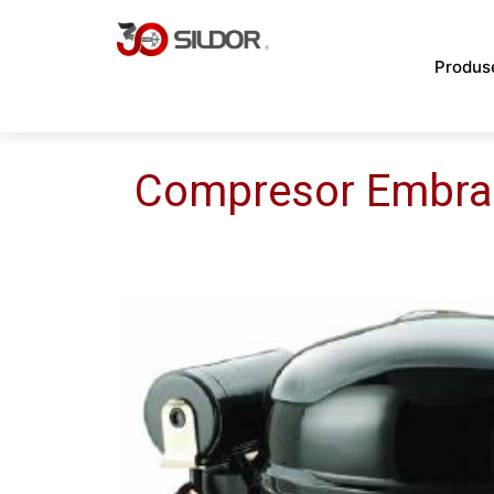
Skip
to
Produs
content
Compresor Embr