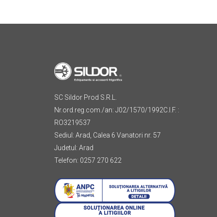
SC Sildor Prod S.R.L.
Nr.ord.reg.com./an: J02/1570/1992C.I.F. :
RO3219537
Sediul: Arad, Calea 6 Vanatori nr. 57
Judetul: Arad
Telefon: 0257 270 622