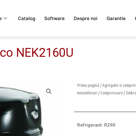
e
Catalog
Software
Despre noi
Garantie
aco NEK2160U
Prima pagină
/
Agregate si compres
monoblocuri
/
Compresoare
/
Embr
Refrigerant: R290