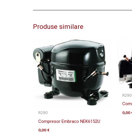
Produse similare
R290
Comp
0,00
R290
Compresor Embraco NEK6152U
0,00
€