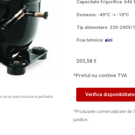
Capacitate frigorifica: 6
Domeniu: -40⁰C -> -10⁰C
Tip alimentare: 220-240V/
Fisa tehnica:
aici
203,58
€
*Pretul nu contine TVA
Verifica disponibilitat
ii ce nu sunt incluse in pachetul
*Produsele comercializate de 
juridice.