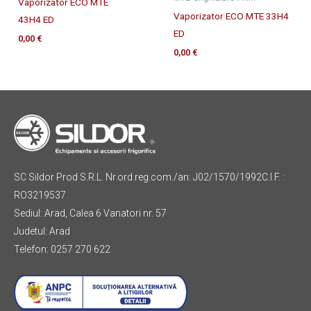
Vaporizator ECO MTE
Vaporizator ECO MTE 33H4
43H4 ED
ED
0,00
€
0,00
€
SC Sildor Prod S.R.L. Nr.ord.reg.com./an: J02/1570/1992C.I.F. :
RO3219537
Sediul: Arad, Calea 6 Vanatori nr. 57
Judetul: Arad
Telefon: 0257 270 622