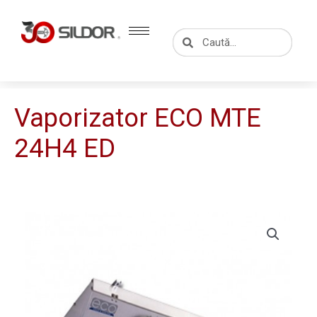
Skip
to
Caută
Caută
content
Vaporizator ECO MTE
24H4 ED