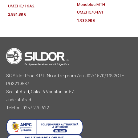
Monobloc MTH
UMZHG/16A2
UMZHG/04A1
2.884,88
€
1.939,98
€
SC Sildor Prod S.R.L. Nr.ord.reg.com./an: J02/1570/1992C.I.F. :
RO3219537
Sediul: Arad, Calea 6 Vanatori nr. 57
Judetul: Arad
Telefon: 0257 270 622