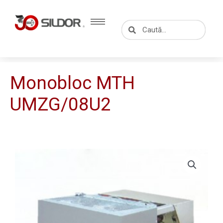
Skip
to
Caută
Caută
content
Monobloc MTH
UMZG/08U2