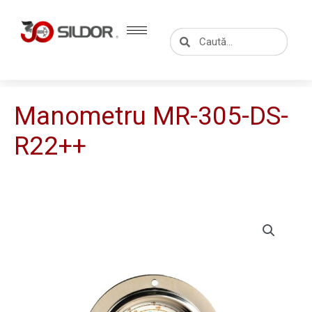
Skip
to
Caută
Caută
content
Manometru MR-305-DS-
R22++