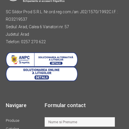
SC Sildor Prod S.R.L. Nr.ord.reg.com./an: J02/1570/1992C.I.F. :
RO3219537
Sediul: Arad, Calea 6 Vanatori nr. 57
Judetul: Arad
Telefon: 0257 270 622
Navigare
Formular contact
Produse
Catalog