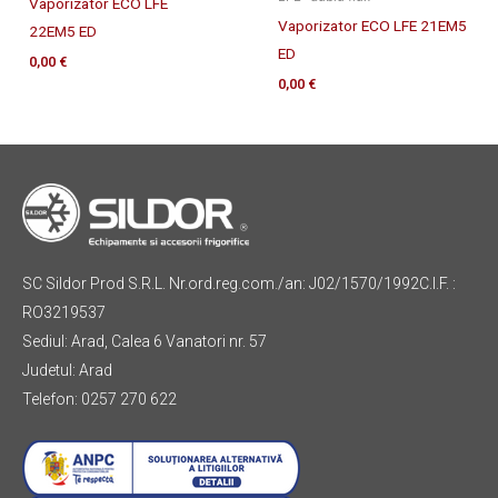
Vaporizator ECO LFE
Vaporizator ECO LFE 21EM5
22EM5 ED
ED
0,00
€
0,00
€
SC Sildor Prod S.R.L. Nr.ord.reg.com./an: J02/1570/1992C.I.F. :
RO3219537
Sediul: Arad, Calea 6 Vanatori nr. 57
Judetul: Arad
Telefon: 0257 270 622