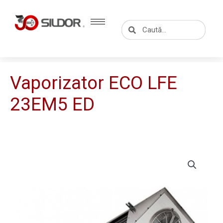
Skip
to
Caută
Caută
content
Vaporizator ECO LFE
23EM5 ED