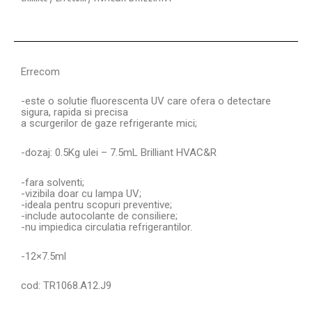
Errecom
-este o solutie fluorescenta UV care ofera o detectare
sigura, rapida si precisa
a scurgerilor de gaze refrigerante mici;
-dozaj: 0.5Kg ulei – 7.5mL Brilliant HVAC&R
-fara solventi;
-vizibila doar cu lampa UV;
-ideala pentru scopuri preventive;
-include autocolante de consiliere;
-nu impiedica circulatia refrigerantilor.
-12×7.5ml
cod: TR1068.A12.J9